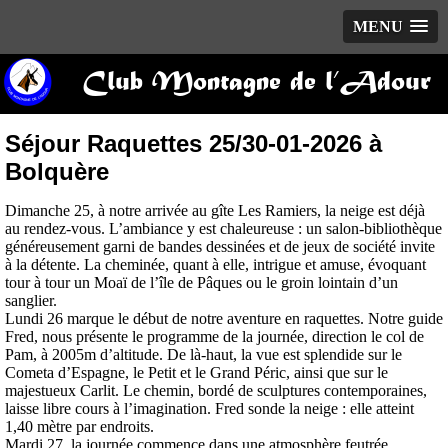
MENU
Club Montagne de l’Adour
Séjour Raquettes 25/30-01-2026 à
Bolquère
Dimanche 25, à notre arrivée au gîte Les Ramiers, la neige est déjà
au rendez-vous. L’ambiance y est chaleureuse : un salon-bibliothèque
généreusement garni de bandes dessinées et de jeux de société invite
à la détente. La cheminée, quant à elle, intrigue et amuse, évoquant
tour à tour un Moaï de l’île de Pâques ou le groin lointain d’un
sanglier.
Lundi 26 marque le début de notre aventure en raquettes. Notre guide
Fred, nous présente le programme de la journée, direction le col de
Pam, à 2005m d’altitude. De là-haut, la vue est splendide sur le
Cometa d’Espagne, le Petit et le Grand Péric, ainsi que sur le
majestueux Carlit. Le chemin, bordé de sculptures contemporaines,
laisse libre cours à l’imagination. Fred sonde la neige : elle atteint
1,40 mètre par endroits.
Mardi 27, la journée commence dans une atmosphère feutrée,