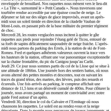
enveloppée de brouillard. Nos raquettes nous mènent vers le lieu-dit
« La Tête », surnommé le « Petit Canada ». Nous traversons une
tourbière rendue accessible par une épaisse couche de neige. Le
déjeuner se fait sur des sièges de glace improvisés, avant un après-
midi sous un soleil timide en direction de la citadelle Vauban de
Mont-Louis, en passant près de la base militaire du premier régiment
de choc.
Mercredi 28, les routes verglacées nous incitent à quitter le gîte
raquettes aux pieds pour rejoindre l’étang gelé de Ticou, entouré de
sa forêt de sapins délicatement saupoudrée de neige fraiche. L’après-
midi nous partons du parking des Errels, à la station de ski de Font-
Romeu. Fred et quelques adhérents valeureux ouvrent la trace vers
les hauteurs de la station, offrant une vue panoramique exceptionnelle
sur la chaine frontalière, du pic du Canigou jusqu’au Carlit.
Jeudi 29. Ce jour nous sommes partis du col de la Llose qui se situe à
une altitude de 1866m. Une journée hors des sentiers battus, où nous
avons alterné des petites montées et descentes, tout en suivant les
traces du grand tétras, des martres, des lièvres, puis des renards et
écureuils. Une fois arrivés au parking, le compteur affichait une
distance de 11,5 kms et un dénivelé cumulé de 400m. Pour clôturer la
journée, nous avons partagé un moment de convivialité avec notre
guide Fred autour d’un apéro.
Vendredi 30, direction le col du Calvaire et l’Ermitage où nous
chaussons les raquettes. Le soleil est au rendez-vous et la neige
étincelante. Dans la montée nous percevons de joyeux jappements, et