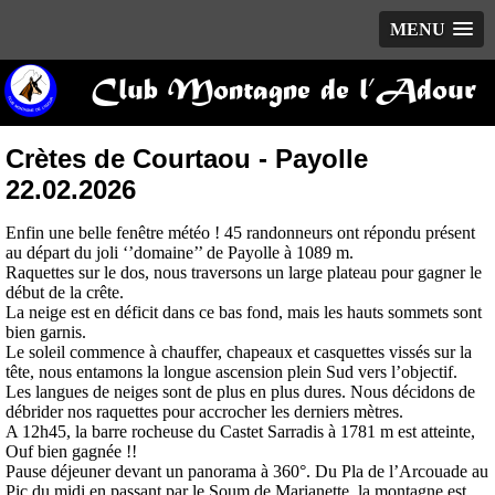
MENU
Club Montagne de l’Adour
Crètes de Courtaou - Payolle
22.02.2026
Enfin une belle fenêtre météo ! 45 randonneurs ont répondu présent
au départ du joli ‘’domaine’’ de Payolle à 1089 m.
Raquettes sur le dos, nous traversons un large plateau pour gagner le
début de la crête.
La neige est en déficit dans ce bas fond, mais les hauts sommets sont
bien garnis.
Le soleil commence à chauffer, chapeaux et casquettes vissés sur la
tête, nous entamons la longue ascension plein Sud vers l’objectif.
Les langues de neiges sont de plus en plus dures. Nous décidons de
débrider nos raquettes pour accrocher les derniers mètres.
A 12h45, la barre rocheuse du Castet Sarradis à 1781 m est atteinte,
Ouf bien gagnée !!
Pause déjeuner devant un panorama à 360°. Du Pla de l’Arcouade au
Pic du midi en passant par le Soum de Marianette, la montagne est