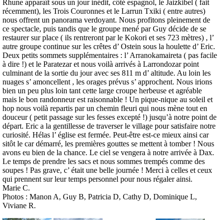
Rhune apparaît sous un jour inédit, côté espagnol, le Jaizkibel ( fait
récemment), les Trois Couronnes et le Larrun Txiki ( entre autres)
nous offrent un panorama verdoyant. Nous profitons pleinement de
ce spectacle, puis tandis que le groupe mené par Guy décide de se
restaurer sur place ( ils rentreront par le Kokori et ses 723 mètres) , l’
autre groupe continue sur les crêtes d’ Ostein sous la houlette d’ Eric.
Deux petits sommets supplémentaires : l’ Arranokamaireta ( pas facile
à dire !) et le Paratezar et nous voilà arrivés à Larrondozar point
culminant de la sortie du jour avec ses 811 m d’ altitude. Au loin les
nuages s’ amoncellent , les orages prévus s’ approchent. Nous irions
bien un peu plus loin tant cette large croupe herbeuse et agréable
mais le bon randonneur est raisonnable ! Un pique-nique au soleil et
hop nous voilà repartis par un chemin fleuri qui nous mène tout en
douceur ( petit passage sur les fesses excepté !) jusqu’à notre point de
départ. Eric a la gentillesse de traverser le village pour satisfaire notre
curiosité. Hélas l’ église est fermée. Peut-être est-ce mieux ainsi car
sitôt le car démarré, les premières gouttes se mettent à tomber ! Nous
avons eu bien de la chance. Le ciel se vengera à notre arrivée à Dax.
Le temps de prendre les sacs et nous sommes trempés comme des
soupes ! Pas grave, c’ était une belle journée ! Merci à celles et ceux
qui prennent sur leur temps personnel pour nous régaler ainsi.
Marie C.
Photos : Manon A, Guy B, Patricia D, Cathy D, Dominique L,
Viviane R.