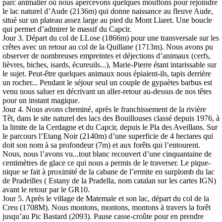
parc animalier où nous apercevons quelques mouflons pour rejoindre
le lac naturel d’Aude (2136m) qui donne naissance au fleuve Aude,
situé sur un plateau assez large au pied du Mont Llaret. Une boucle
qui permet d’admirer le massif du Capcir.
Jour 3. Départ du col de LLose (1866m) pour une transversale sur les
crêtes avec un retour au col de la Quillane (1713m). Nous avons pu
observer de nombreuses empreintes et déjections d’animaux (cerfs,
lièvres, biches, isards, écureuils...), Marie-Pierre étant intarissable sur
le sujet. Peut-être quelques animaux nous épiaient-ils, tapis derrière
un rocher... Pendant le séjour seul un couple de gypaètes barbus est
venu nous saluer en décrivant un aller-retour au-dessus de nos têtes
pour un instant magique.
Jour 4. Nous avons cheminé, après le franchissement de la rivière
Têt, dans le site naturel des lacs des Bouillouses classé depuis 1976, à
la limite de la Cerdagne et du Capcir, depuis le Pla des Aveillans. Sur
le parcours l’Etang Noir (2140m) d’une superficie de 4 hectares qui
doit son nom à sa profondeur (7m) et aux forêts qui l’entourent.
Nous, nous l’avons vu...tout blanc recouvert d’une cinquantaine de
centimètres de glace ce qui nous a permis de le traverser. Le pique-
nique se fait à proximité de la cabane de l’ermite en surplomb du lac
de Pradeilles ( Estany de la Pradella, nom catalan sur les cartes IGN)
avant le retour par le GR10.
Jour 5. Après le village de Matemale et son lac, départ du col de la
Creu (1708M). Nous montons, montons, montons à travers la forêt
jusqu’au Pic Bastard (2093). Pause casse-croûte pour en prendre