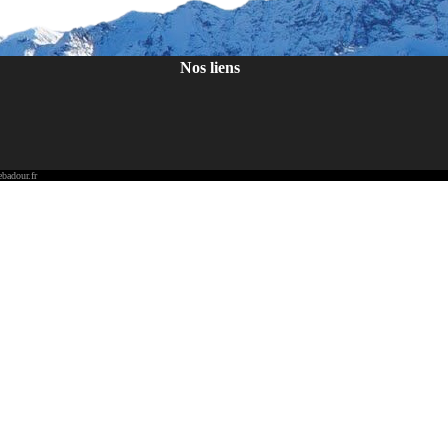
Nos liens
badour.fr