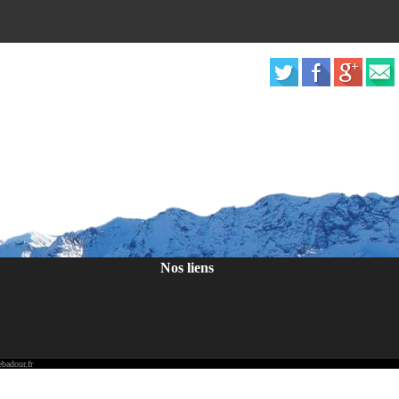
Nos liens
badour.fr