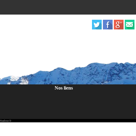
Nos liens
badour.fr