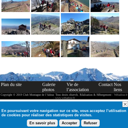
Plan du site
Galerie
Vie de
Contact
Nos
photos
l’association
liens
Copyright © 2019 Club Montagne de l’Adour. Tous droits réservés. Réalisation & Hébergement :
Webadour.fr
- www.webadour.fr
En poursuivant votre navigation sur ce site, vous acceptez l’utilisation
de cookies pour réaliser des statistiques de visites.
En savoir plus
Accepter
Refuser