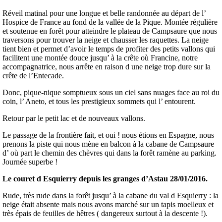
Réveil matinal pour une longue et belle randonnée au départ de l’
Hospice de France au fond de la vallée de la Pique. Montée régulière
et soutenue en forêt pour atteindre le plateau de Campsaure que nous
traversons pour trouver la neige et chausser les raquettes. La neige
tient bien et permet d’avoir le temps de profiter des petits vallons qui
facilitent une montée douce jusqu’ à la crête où Francine, notre
accompagnatrice, nous arrête en raison d une neige trop dure sur la
crête de l’Entecade.
Donc, pique-nique somptueux sous un ciel sans nuages face au roi du
coin, l’ Aneto, et tous les prestigieux sommets qui l’ entourent.
Retour par le petit lac et de nouveaux vallons.
Le passage de la frontière fait, et oui ! nous étions en Espagne, nous
prenons la piste qui nous mène en balcon à la cabane de Campsaure
d’ où part le chemin des chèvres qui dans la forêt ramène au parking.
Journée superbe !
Le couret d Esquierry depuis les granges d’Astau 28/01/2016.
Rude, très rude dans la forêt jusqu’ à la cabane du val d Esquierry : la
neige était absente mais nous avons marché sur un tapis moelleux et
très épais de feuilles de hêtres ( dangereux surtout à la descente !).