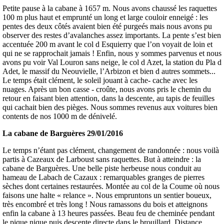
Petite pause à la cabane à 1657 m. Nous avons chaussé les raquettes
100 m plus haut et emprunté un long et large couloir enneigé : les
pentes des deux côtés avaient bien été purgeés mais nous avons pu
observer des restes d’avalanches assez importants. La pente s’est bien
accentuée 200 m avant le col d Esquierry que l’on voyait de loin et
qui ne se rapprochait jamais ! Enfin, nous y sommes parvenus et nous
avons pu voir Val Louron sans neige, le col d Azet, la station du Pla d
Adet, le massif du Neouvielle, l’Arbizon et bien d autres sommets...
Le temps était clément, le soleil jouant à cache- cache avec les
nuages. Après un bon casse - croûte, nous avons pris le chemin du
retour en faisant bien attention, dans la descente, au tapis de feuilles
qui cachait bien des pièges. Nous sommes revenus aux voitures bien
contents de nos 1000 m de dénivelé.
La cabane de Barguères 29/01/2016
Le temps n’étant pas clément, changement de randonnée : nous voilà
partis à Cazeaux de Larboust sans raquettes. But à atteindre : la
cabane de Barguères. Une belle piste herbeuse nous conduit au
hameau de Labach de Cazaux : remarquables granges de pierres
sèches dont certaines restaurées. Montée au col de la Coume où nous
faisons une halte « relance ». Nous empruntons un sentier boueux,
très encombré et très long ! Nous ramassons du bois et atteignons
enfin la cabane à 13 heures passées. Beau feu de cheminée pendant
le pique nique puis descente directe dans le brouillard. Distance