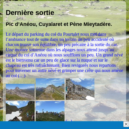
Dernière sortie
Pic d’Anéou, Cuyalaret et Pène Mieytadère.
Le départ du parking du col du Pourtalet nous met dans
l’ambiance tout de suite dans un terrain un peu accidenté où
chacun trouve son équilibre, un peu précaire à la sortie du car.
Une montée soutenue dans les alpages nous attend jusqu’au
cirque du col d’Anéou où nous soufflons un peu. Un grand névé
est le bienvenu car un peu de glace sur la nuque et sur le
chapeau est très rafraîchissant. Bien revigorés nous repartons
pour traverser un autre névé et grimper une crête qui nous amène
au col (…)
(...)