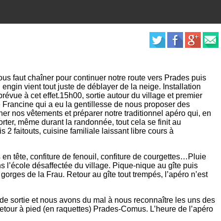
ous faut chaîner pour continuer notre route vers Prades puis
ngin vient tout juste de déblayer de la neige. Installation
prévue à cet effet.15h00, sortie autour du village et premier
 Francine qui a eu la gentillesse de nous proposer des
her nos vêtements et préparer notre traditionnel apéro qui, en
rter, même durant la randonnée, tout cela se finit au
 faitouts, cuisine familiale laissant libre cours à
en tête, confiture de fenouil, confiture de courgettes…Pluie
 l’école désaffectée du village. Pique-nique au gîte puis
orges de la Frau. Retour au gîte tout trempés, l’apéro n’est
st de sortie et nous avons du mal à nous reconnaître les uns des
Retour à pied (en raquettes) Prades-Comus. L’heure de l’apéro