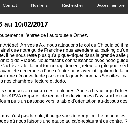
Contact
Nos liens
Rechercher
Accès membre
6 au 10/02/2017
oupement à l’entrée de l’autoroute à Orthez.
 Ariège). Arrivés à Ax, nous attaquons le col du Chioula où il n
 ainsi que notre guide Francine nous attendent au parking qu’un e
te, il ne nous reste plus qu’à pique-niquer dans la grande salle 
maniale de Prades. Nous faisons connaissance avec notre guide
s’achève vite, la nuit tombe rapidement, retour au gîte pour séc
ayant été décernée à l’une d’entre nous avec obligation de la po
c une découverte de plats montagnards non pas 5 étoiles, mais 2
ns nos chambres, lecture et dodo.
es surprises au niveau des confitures. Anne a beaucoup d’idées 
 les ARVA (Appareil de recherche de victimes d’avalanche) dans
Boum puis un passage vers la table d’orientation au-dessus des g
 temps n’est pas terrible, il neige sans interruption. Le poncho e
Prades où nous faisons une pause au café-restaurant du centre. 