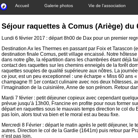
Accueil
Galerie photos
Vie de l’association
Séjour raquettes à Comus (Ariège) du 
Lundi 6 février 2017 : départ 8h00 de Dax pour un premier regr
Destination Ax les Thermes en passant par Foix et Tarascon (en
destination finale Comus, petit village encaissé. Notre hôtesse
dans notre gîte, la répartition dans les chambrées étant déjà fai
contact des raquettes sur les chemins enneigés de la forêt do
raquettes souples de qualité supérieure aux nôtres. La journée 
ce jour, est un peu exceptionnel : une écharpe « Miss 60 ans « 
champagne !!! 1er contact culinaire avec nos deux hôtesses, ave
l’imagination de la cuisinière, Anne de son prénom. Retour da
Mardi 7 février : petit déjeuner copieux avec cependant quelqu
prévue jusqu’à 13h00, Francine en profite pour nous former sur
départ en raquettes sous le mauvais temps direction le col du 
pas loin, alors tout va bien et le moral est au beau fixe.
Mercredi 8 Février : départ le matin après le petit déjeuner, le
autres. Direction le col de la Gardie (1641m) puis retour par 
n’est pas loin.