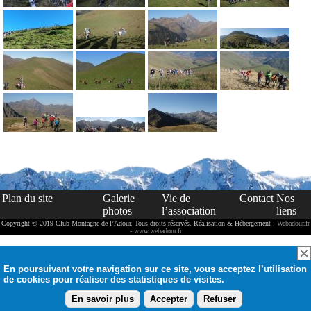
Plan du site
Galerie
Vie de
Contact
Nos
photos
l’association
liens
Copyright © 2019 Club Montagne de l’Adour. Tous droits réservés. Réalisation & Hébergement :
Webadour.fr
- www.webadour.fr
En poursuivant votre navigation sur ce site, vous acceptez l’utilisation
de cookies pour réaliser des statistiques de visites.
En savoir plus
Accepter
Refuser