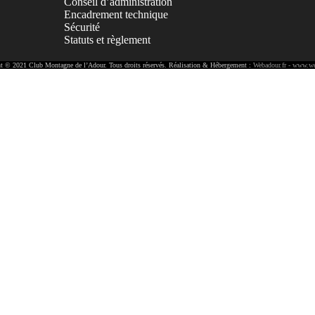
Conseil d’administration
Encadrement technique
Sécurité
Statuts et règlement
t © 2021 Club Montagne de l’Adour. Tous droits réservés. Réalisation & Hébergement :
Webadour.fr - www.we