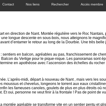
Contact
Nos liens
Rechercher
Accès membre
art en direction de Nant. Montée régulière vers le Roc Nantais, p
une longue descente en sous-bois, nous atteignons le magnifiqu
vant d’entamer le retour au long de la Dourbie. Une très belle
 : sentiers en balcon, agréables au pas, franchissement de che
alcon du Vertige pour le pique-nique. Les panoramas sont épou
se termine en apothéose avec l’ascension des échelles du roch
née. L’après-midi, départ à nouveau de Nant , mais vers les so
es moussus et chevelus, longeons le torrent aux eaux cristalli
enfin les fameuses canoles, goulets de plus en plus étroits où
. Et oui, personne ne veut finir à la frontale ! Pas de point de 
La montée agréable se transforme vite en un sentier pentu et gli