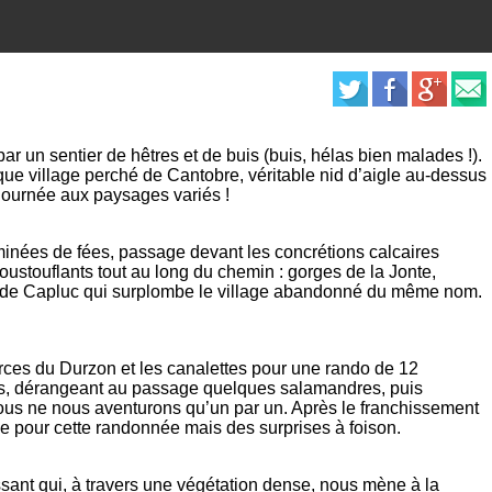
ar un sentier de hêtres et de buis (buis, hélas bien malades !).
e village perché de Cantobre, véritable nid d’aigle au-dessus
 journée aux paysages variés !
minées de fées, passage devant les concrétions calcaires
stouflants tout au long du chemin : gorges de la Jonte,
er de Capluc qui surplombe le village abandonné du même nom.
urces du Durzon et les canalettes pour une rando de 12
nes, dérangeant au passage quelques salamandres, puis
 nous ne nous aventurons qu’un par un. Après le franchissement
vue pour cette randonnée mais des surprises à foison.
ssant qui, à travers une végétation dense, nous mène à la