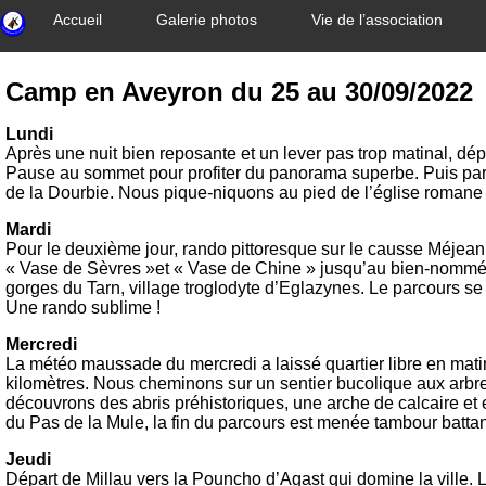
Accueil
Galerie photos
Vie de l’association
Camp en Aveyron du 25 au 30/09/2022
Lundi
Après une nuit bien reposante et un lever pas trop matinal, dép
Pause au sommet pour profiter du panorama superbe. Puis par 
de la Dourbie. Nous pique-niquons au pied de l’église romane a
Mardi
Pour le deuxième jour, rando pittoresque sur le causse Méjean
« Vase de Sèvres »et « Vase de Chine » jusqu’au bien-nommé B
gorges du Tarn, village troglodyte d’Eglazynes. Le parcours 
Une rando sublime !
Mercredi
La météo maussade du mercredi a laissé quartier libre en mati
kilomètres. Nous cheminons sur un sentier bucolique aux arbr
découvrons des abris préhistoriques, une arche de calcaire et 
du Pas de la Mule, la fin du parcours est menée tambour battant
Jeudi
Départ de Millau vers la Pouncho d’Agast qui domine la ville. 