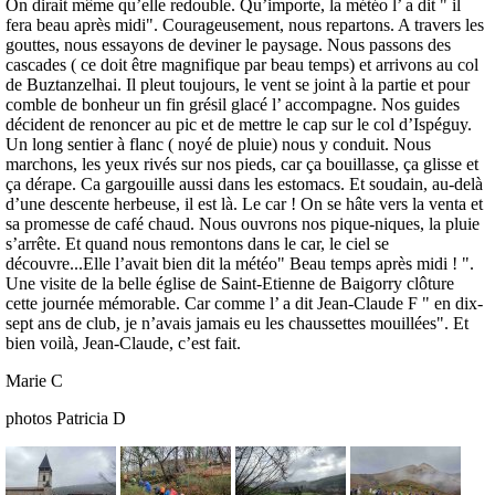
On dirait même qu’elle redouble. Qu’importe, la météo l’ a dit " il
fera beau après midi". Courageusement, nous repartons. A travers les
gouttes, nous essayons de deviner le paysage. Nous passons des
cascades ( ce doit être magnifique par beau temps) et arrivons au col
de Buztanzelhai. Il pleut toujours, le vent se joint à la partie et pour
comble de bonheur un fin grésil glacé l’ accompagne. Nos guides
décident de renoncer au pic et de mettre le cap sur le col d’Ispéguy.
Un long sentier à flanc ( noyé de pluie) nous y conduit. Nous
marchons, les yeux rivés sur nos pieds, car ça bouillasse, ça glisse et
ça dérape. Ca gargouille aussi dans les estomacs. Et soudain, au-delà
d’une descente herbeuse, il est là. Le car ! On se hâte vers la venta et
sa promesse de café chaud. Nous ouvrons nos pique-niques, la pluie
s’arrête. Et quand nous remontons dans le car, le ciel se
découvre...Elle l’avait bien dit la météo" Beau temps après midi ! ".
Une visite de la belle église de Saint-Etienne de Baigorry clôture
cette journée mémorable. Car comme l’ a dit Jean-Claude F " en dix-
sept ans de club, je n’avais jamais eu les chaussettes mouillées". Et
bien voilà, Jean-Claude, c’est fait.
Marie C
photos Patricia D