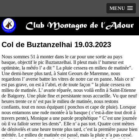
MENU
Club Montagne de l’Adour
Col de Buztanzelhai 19.03.2023
Nous sommes 51 à monter dans le car pour une sortie au pays
basque, objectif le pic Buztanzelhai. Il pleut mais l’ humeur est
optimiste, la météo l’ a dit " La pluie cessera en milieu de matinée".
Une demi-heure plus tard, à Saint Geours de Maremne, nous
regardons l’ averse battre les vitres de notre car en panne. Mais ce n’
est pas grave, on est à l’abri, et de toute façon " la pluie cessera en
milieu de matinée. L’ avarie réparée, nous voilà enfin à Saint-Etienne
de Baigorry. Une pluie fine et persistante nous accueille. Vu que neuf
heures trente ce n’ est pas le milieu de matinée, nous restons
confiants, tout en nous équipant ( ponchos et cape de pluie). Lorsque
nous entamons une rude montée à la basque ( c’est-à-dire tout droit à
travers pente), Monique a une parole prophétique " C’est une journée
où il va falloir serrer les dents". Elle n’ a pas tort. Quatre cent mètres
de dénivelés et une heure trente plus tard, c’est la première pause bien
méritée. Le milieu de matinée est passé, mais la pluie n’a pas cessé.