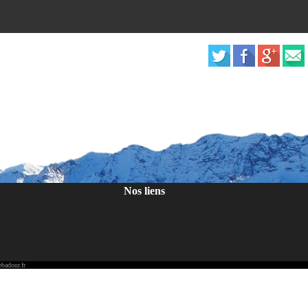
Nos liens
badour.fr