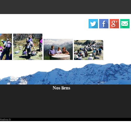
Nos liens
badour.fr