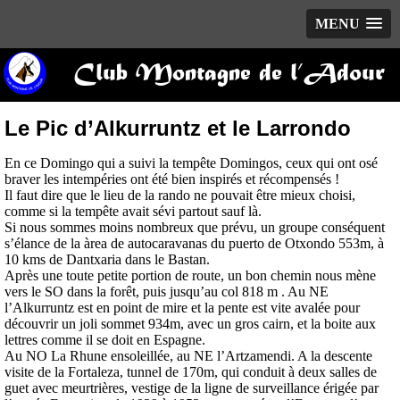
MENU
Club Montagne de l’Adour
Le Pic d’Alkurruntz et le Larrondo
En ce Domingo qui a suivi la tempête Domingos, ceux qui ont osé
braver les intempéries ont été bien inspirés et récompensés !
Il faut dire que le lieu de la rando ne pouvait être mieux choisi,
comme si la tempête avait sévi partout sauf là.
Si nous sommes moins nombreux que prévu, un groupe conséquent
s’élance de la àrea de autocaravanas du puerto de Otxondo 553m, à
10 kms de Dantxaria dans le Bastan.
Après une toute petite portion de route, un bon chemin nous mène
vers le SO dans la forêt, puis jusqu’au col 818 m . Au NE
l’Alkurruntz est en point de mire et la pente est vite avalée pour
découvrir un joli sommet 934m, avec un gros cairn, et la boite aux
lettres comme il se doit en Espagne.
Au NO La Rhune ensoleillée, au NE l’Artzamendi. A la descente
visite de la Fortaleza, tunnel de 170m, qui conduit à deux salles de
guet avec meurtrières, vestige de la ligne de surveillance érigée par