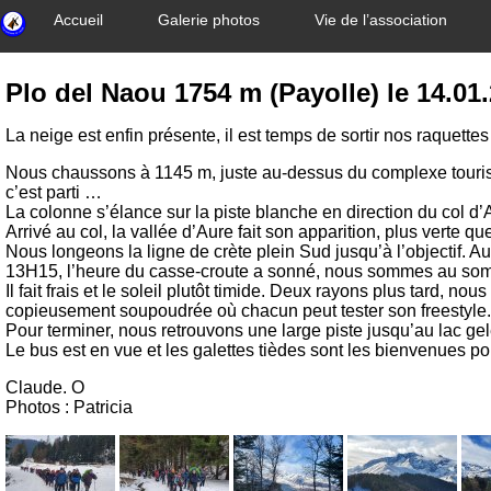
Accueil
Galerie photos
Vie de l’association
Plo del Naou 1754 m (Payolle) le 14.01
La neige est enfin présente, il est temps de sortir nos raquett
Nous chaussons à 1145 m, juste au-dessus du complexe touristi
c’est parti …
La colonne s’élance sur la piste blanche en direction du col d’
Arrivé au col, la vallée d’Aure fait son apparition, plus verte q
Nous longeons la ligne de crète plein Sud jusqu’à l’objectif. 
13H15, l’heure du casse-croute a sonné, nous sommes au somm
Il fait frais et le soleil plutôt timide. Deux rayons plus tard, n
copieusement soupoudrée où chacun peut tester son freestyle.
Pour terminer, nous retrouvons une large piste jusqu’au lac ge
Le bus est en vue et les galettes tièdes sont les bienvenues pou
Claude. O
Photos : Patricia