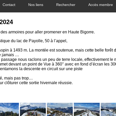
Contact
Nos liens
Rechercher
Accès membre
.2024
es des armoires pour aller promener en Haute Bigorre.
que du lac de Payolle, 50 à l’appel,
Aspin à 1493 m. La montée est soutenue, mais cette belle forêt de
ue jamais …
Au passage nous raclons un peu de terre locale, effectivement l
et devant un point de Vue à 360° avec en fond d’écran les 3
ous entamons la descente en circuit sur une piste
lé, mais pas trop…
r clôturer cette sortie hivernale réussie.