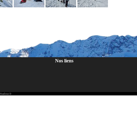
Nos liens
badour.fr