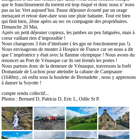
que le franchissement du torrent est trop risqué et donc nous n’ irons
pas au lac Vert aujourd’hui. Pause déjeuner écourté par un orage
menaçant et retour dare-dare sous une pluie battante. Tout est bien
qui finit bien, 2ème apéro au sec en compagnie des propriétaires.
Dimanche 20 Mai,
Après un petit déjeuner copieux, les jambes un peu fatiguées, mais à
coeur vaillant rien d’impossible !
Nous changeons 3 fois d’itinéraire ( les gps ne fonctionnent pas !).
Nous envisageons de monter à Hospice de France car on nous a dit
que l’ impératrice y était avec la flamme olympique ! Nous avons du
renoncer au Port de Vénasque car ils ont fermés les portes !
Nous partons donc de la demeure de Vénasque, traversons la forêt
Domaniale de Luchon pour atteindre la cabane de Campsaure
(1640m) , où enfin sous la houlette de Bernadette , nous y apprenons
à danser la Soyotte !
compte rendu collectif...
Photos : Bernard D, Patricia D, Eric L, Odile St P.