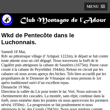
MENU
Club Montagne de l’Adour
Wkd de Pentecôte dans le
Luchonnais.
Samedi 18 Mai,
Rdv au pittoresque village d’ Artigue( 1222m), le départ se fait contre
toute attente sous un ciel dégagé. Nous traversons la forêt de le
Cigalère puis atteignons la cabane de Saunères (1675m). Pause casse
croute à la cabane de Peyrehitte( 1944m). Retour en circuit par les
cabanes où nous avons aperçu des biches. Très bien accueilli par les
propriétaires de le Demeure de Vénasque où nous prenons le 1er
apéro traditionnel suivi d’un excellent repas.
Dimanche 19 Mai,
Direction la vallée du Lis pour tenter le lac Vert. Nous suivons le
cheminement des cascades. La montée, sans répit, continue dans la
forêt, nous emmène dans les prairies où nous apercevons les premiers
névés( 1950m) . La progression se fait prudemment et nous
atteignons le lac des Grauès (2042m). Nous nous rendons compte