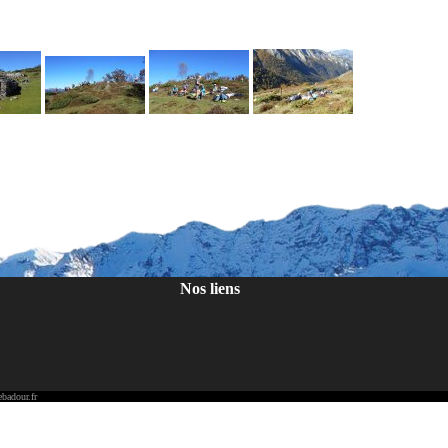
Nos liens
badour.fr