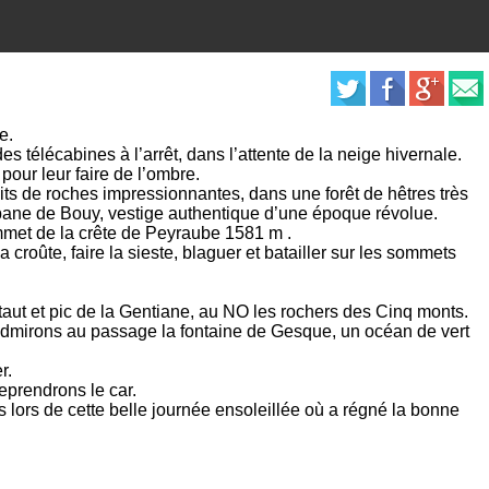
e.
des télécabines à l’arrêt, dans l’attente de la neige hivernale.
our leur faire de l’ombre.
oits de roches impressionnantes, dans une forêt de hêtres très
bane de Bouy, vestige authentique d’une époque révolue.
sommet de la crête de Peyraube 1581 m .
roûte, faire la sieste, blaguer et batailler sur les sommets
taut et pic de la Gentiane, au NO les rochers des Cinq monts.
dmirons au passage la fontaine de Gesque, un océan de vert
r.
eprendrons le car.
 lors de cette belle journée ensoleillée où a régné la bonne