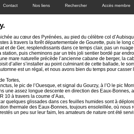
Contact
Nos liens
Rechercher
Accès membre
y.
 nichée au cœur des Pyrénées, au pied du célèbre col d’Aubisqu
istes à travers la forêt départementale de Gourette, puis le long 
 et de Ger, resplendissants dans ce temps clair, pas un nuage p
station, puis cheminons par un très joli sentier bordé par endr
une mare naturelle précède l’ancienne cabane de berger, la ca
oisit d’aller s’installer au point culminant de cette ballade, le 
tomne est un régal, et nous avons bien du temps pour casser la c
de Tortes,
tus, le pic de l’Ouesque, et signal du Gourzy, à l’O le pic Mon
ns une assez longue descente en direction des Eaux-Bonnes, a
R 10 à travers la coume d’Aas,
ar quelques glissades dans ces feuilles humides sont à déplore
ion thermale des Eaux-Bonnes, toujours ensoleillée, où nous r
stés un peu sur leur faim, les amateurs de nature ont été servis