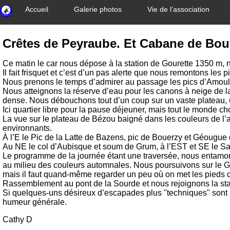
Accueil
Galerie photos
Vie de l’association
Crêtes de Peyraube. Et Cabane de Bou
Ce matin le car nous dépose à la station de Gourette 1350 m,
Il fait frisquet et c’est d’un pas alerte que nous remontons les p
Nous prenons le temps d’admirer au passage les pics d’Amoulat
Nous atteignons la réserve d’eau pour les canons à neige de la 
dense. Nous débouchons tout d’un coup sur un vaste plateau, 
Ici quartier libre pour la pause déjeuner, mais tout le monde ch
La vue sur le plateau de Bézou baigné dans les couleurs de l’au
environnants.
À l’E le Pic de la Latte de Bazens, pic de Bouerzy et Géougue 
Au NE le col d’Aubisque et soum de Grum, à l’EST et SE le Sanc
Le programme de la journée étant une traversée, nous entamo
au milieu des couleurs automnales. Nous poursuivons sur le G
mais il faut quand-même regarder un peu où on met les pieds c
Rassemblement au pont de la Sourde et nous rejoignons la stat
Si quelques-uns désireux d’escapades plus "techniques" sont re
humeur générale.
Cathy D