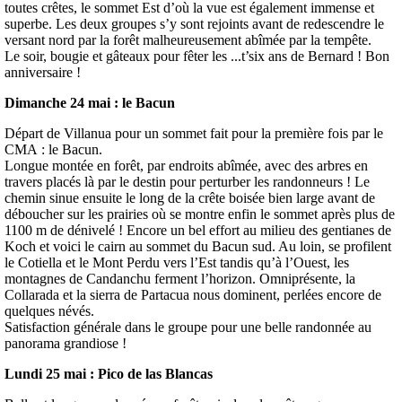
toutes crêtes, le sommet Est d’où la vue est également immense et
superbe. Les deux groupes s’y sont rejoints avant de redescendre le
versant nord par la forêt malheureusement abîmée par la tempête.
Le soir, bougie et gâteaux pour fêter les ...t’six ans de Bernard ! Bon
anniversaire !
Dimanche 24 mai : le Bacun
Départ de Villanua pour un sommet fait pour la première fois par le
CMA : le Bacun.
Longue montée en forêt, par endroits abîmée, avec des arbres en
travers placés là par le destin pour perturber les randonneurs ! Le
chemin sinue ensuite le long de la crête boisée bien large avant de
déboucher sur les prairies où se montre enfin le sommet après plus de
1100 m de dénivelé ! Encore un bel effort au milieu des gentianes de
Koch et voici le cairn au sommet du Bacun sud. Au loin, se profilent
le Cotiella et le Mont Perdu vers l’Est tandis qu’à l’Ouest, les
montagnes de Candanchu ferment l’horizon. Omniprésente, la
Collarada et la sierra de Partacua nous dominent, perlées encore de
quelques névés.
Satisfaction générale dans le groupe pour une belle randonnée au
panorama grandiose !
Lundi 25 mai : Pico de las Blancas