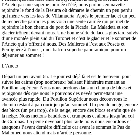
l’Aneto par une superbe journée d’été, nous partons en navette
rejoindre le fond de la Besurta où démarre le chemin un peu perdu
qui mène vers les lacs de Villamuerta. Après le premier lac et un peu
de recherche parmi les pins voici une sente cairnée qui permet de
rejoindre le bon chemin du port de la Picada. La Maladeta et son
glacier trônent devant nous. Une bonne série de lacets plus tard suivis
d’une montée plein sud du Turonet et c’est le glacier et le sommet de
l’Aneto qui s’offrent à nous. Des Mulieres à l’est aux Posets et
Perdiguère à l’ouest, quel balcon superbe panoramique pour un
déjeuner au sommet !
L’Aneto
Départ un peu avant 6h. Le jour est déjà là et est le bienvenu pour
suivre les cairns (trop nombreux) balisant l’itinéraire menant au
Portillon supérieur. Nous nous perdons dans un champ de blocs et
rejoignons dés que nous le pouvons des névés permettant une
avancée plus rapide. Du Portillon Supérieur nous découvrons le
chemin restant à parcourir jusqu’au sommet. Un peu de neige, encore
des blocs (un peu trop), de la neige, encore des blocs et enfin que de
la neige. Nous mettons baudriers et crampons et allons jusqu’au col
de Coronas. La pente devenant plus raide nous nous encordons et
attaquons l’avant dernière difficulté car avant le sommet le Pas de
Mahomed nous attend mais n’arrête personne.