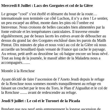
Mercredi 8 Juillet : Lacs des Gorgutes et col de la Glère
Le groupe "cool" s’est étoffé et démarre du bout de la route…
internationale non terminée car côté Luchon, il n’y a rien ! Le sentier,
un peu escarpé au début, monte dans les pins où l’ombre est
bienvenue. Nous croisons de belles cascades bien alimentées par la
fonte estivale et les températures caniculaires. Il traverse ensuite
régulièrement, par de beaux lacets les estives avant de déboucher au
dessus du grand lac des Gorgutes enchâssé dans les parois du Mailh
Pintrat. Dix minutes de plus et nous voici au col de la Glère où nous
accueille un brouillard épais venant de France qui cache le paysage.
Au retour, petit arrêt au deuxième lac où baigne encore un beau névé.
Tout au long de la journée, le massif altier de la Maladeta nous a
accompagnés…....
Montée à la Rencluse
Ayant décidé de faire l’ascension de l’Aneto Jeudi depuis le refuge
de la Rencluse nous sommes montés tranquillement au refuge en
faisant un crochet par le trou du Toro, le Plan d’Aiguallut et le col de
la Rencluse ....... avant de redescendre au refuge.
Jeudi 9 juillet : Le col et le Turonet de la Picada
Pendant que nos neuf amis entreprennent la longue ascension de