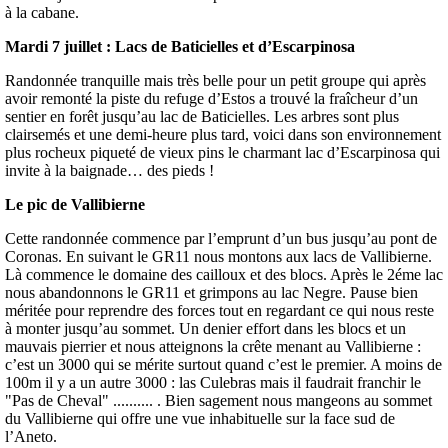
à la cabane.
Mardi 7 juillet : Lacs de Baticielles et d’Escarpinosa
Randonnée tranquille mais très belle pour un petit groupe qui après
avoir remonté la piste du refuge d’Estos a trouvé la fraîcheur d’un
sentier en forêt jusqu’au lac de Baticielles. Les arbres sont plus
clairsemés et une demi-heure plus tard, voici dans son environnement
plus rocheux piqueté de vieux pins le charmant lac d’Escarpinosa qui
invite à la baignade… des pieds !
Le pic de Vallibierne
Cette randonnée commence par l’emprunt d’un bus jusqu’au pont de
Coronas. En suivant le GR11 nous montons aux lacs de Vallibierne.
Là commence le domaine des cailloux et des blocs. Après le 2éme lac
nous abandonnons le GR11 et grimpons au lac Negre. Pause bien
méritée pour reprendre des forces tout en regardant ce qui nous reste
à monter jusqu’au sommet. Un denier effort dans les blocs et un
mauvais pierrier et nous atteignons la crête menant au Vallibierne :
c’est un 3000 qui se mérite surtout quand c’est le premier. A moins de
100m il y a un autre 3000 : las Culebras mais il faudrait franchir le
"Pas de Cheval" .......... . Bien sagement nous mangeons au sommet
du Vallibierne qui offre une vue inhabituelle sur la face sud de
l’Aneto.