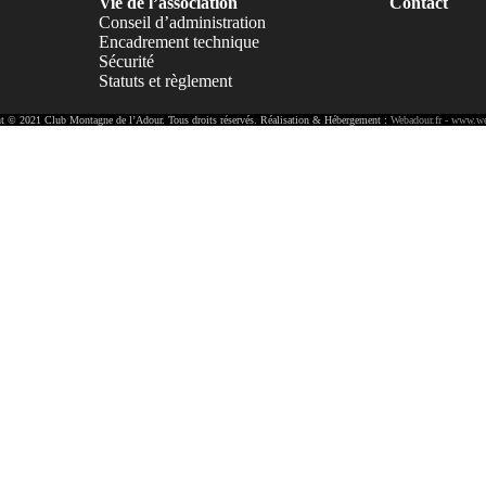
Vie de l’association
Contact
Conseil d’administration
Encadrement technique
Sécurité
Statuts et règlement
t © 2021 Club Montagne de l’Adour. Tous droits réservés. Réalisation & Hébergement :
Webadour.fr - www.we