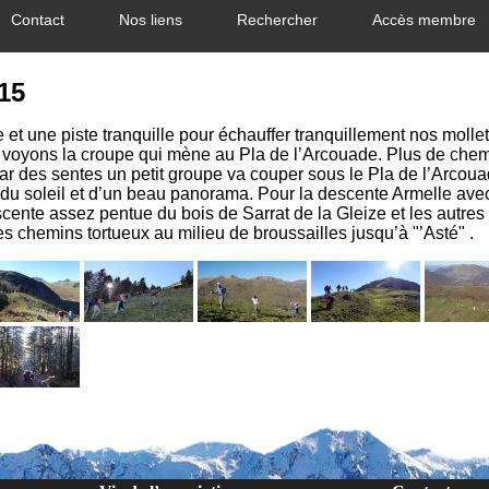
Contact
Nos liens
Rechercher
Accès membre
15
e et une piste tranquille pour échauffer tranquillement nos moll
s voyons la croupe qui mène au Pla de l’Arcouade. Plus de chemin
ar des sentes un petit groupe va couper sous le Pla de l’Arcoua
u soleil et d’un beau panorama. Pour la descente Armelle avec un
cente assez pentue du bois de Sarrat de la Gleize et les autres o
s chemins tortueux au milieu de broussailles jusqu’à "’Asté" .