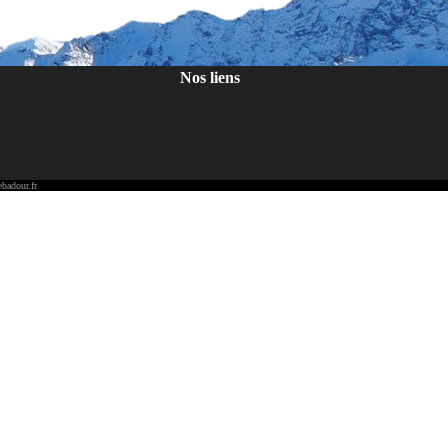
Nos liens
badour.fr