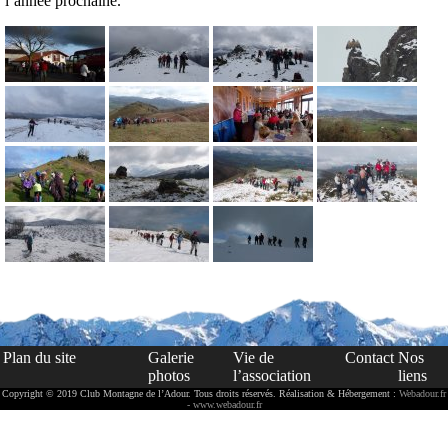
l’année prochaine.
Plan du site
Galerie
Vie de
Contact
Nos
photos
l’association
liens
Copyright © 2019 Club Montagne de l’Adour. Tous droits réservés. Réalisation & Hébergement :
Webadour.fr
- www.webadour.fr