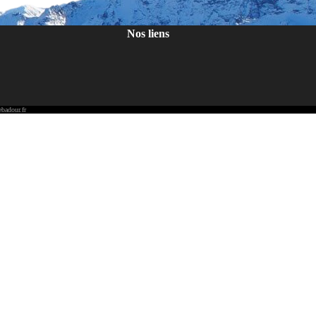
Nos liens
badour.fr