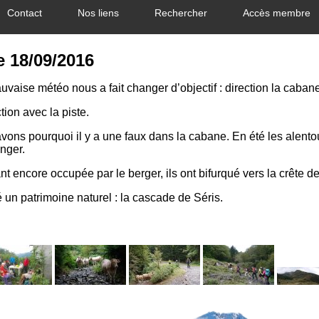
Contact
Nos liens
Rechercher
Accès membre
e 18/09/2016
uvaise météo nous a fait changer d’objectif : direction la caban
tion avec la piste.
vons pourquoi il y a une faux dans la cabane. En été les alento
anger.
ant encore occupée par le berger, ils ont bifurqué vers la crête 
é un patrimoine naturel : la cascade de Séris.