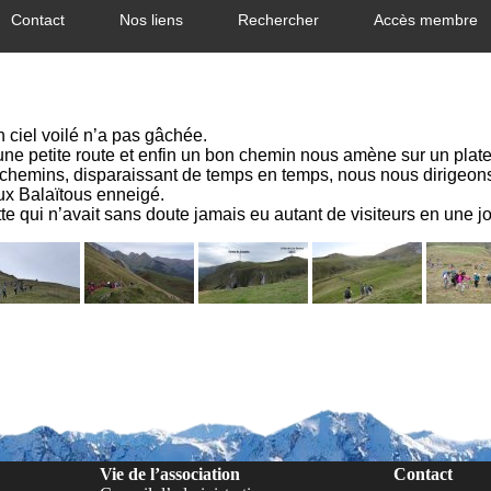
Contact
Nos liens
Rechercher
Accès membre
n ciel voilé n’a pas gâchée.
 une petite route et enfin un bon chemin nous amène sur un plat
chemins, disparaissant de temps en temps, nous nous dirigeons 
ux Balaïtous enneigé.
e qui n’avait sans doute jamais eu autant de visiteurs en une j
Vie de l’association
Contact