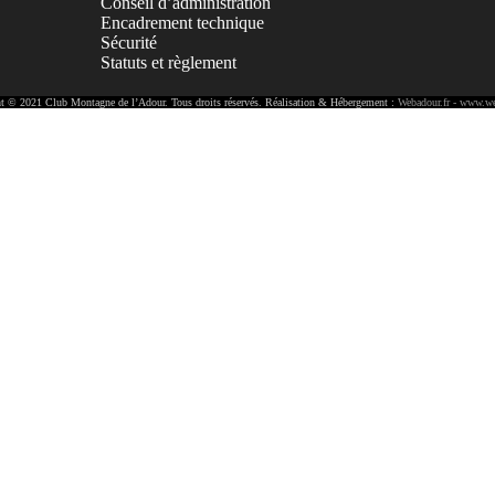
Conseil d’administration
Encadrement technique
Sécurité
Statuts et règlement
t © 2021 Club Montagne de l’Adour. Tous droits réservés. Réalisation & Hébergement :
Webadour.fr - www.we